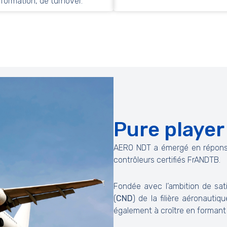
formation, de turnover.
Pure playe
AERO NDT a émergé en répons
contrôleurs certifiés FrANDTB.
Fondée avec l’ambition de sat
(
CND
) de la filière aéronautiq
également à croître en formant