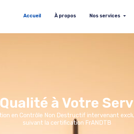
Accueil
À propos
Nos services
 Qualité à Votre Serv
on en Contrôle Non Destructif intervenant exclu
suivant la certification FrANDTB